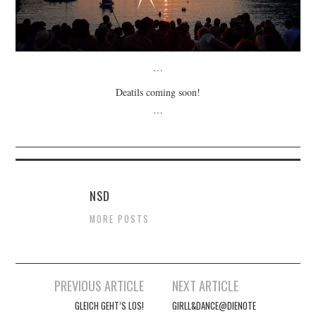
…
Deatils coming soon!
…
NSD
MORE POSTS
Artikel-
PREVIOUS ARTICLE
NEXT ARTICLE
GLEICH GEHT’S LOS!
GIRLL&DANCE@DIENOTE