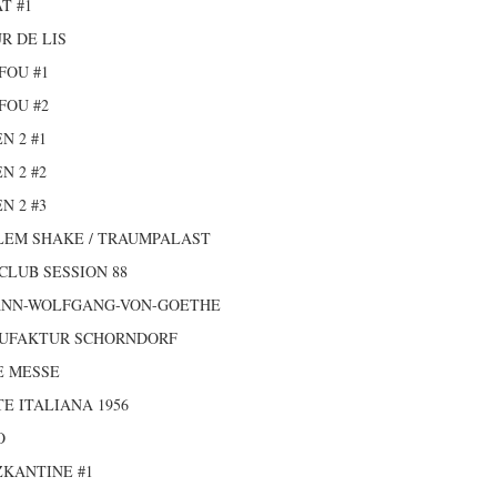
T #1
R DE LIS
FOU #1
FOU #2
N 2 #1
N 2 #2
N 2 #3
LEM SHAKE / TRAUMPALAST
CLUB SESSION 88
ANN-WOLFGANG-VON-GOETHE
UFAKTUR SCHORNDORF
E MESSE
E ITALIANA 1956
O
KANTINE #1