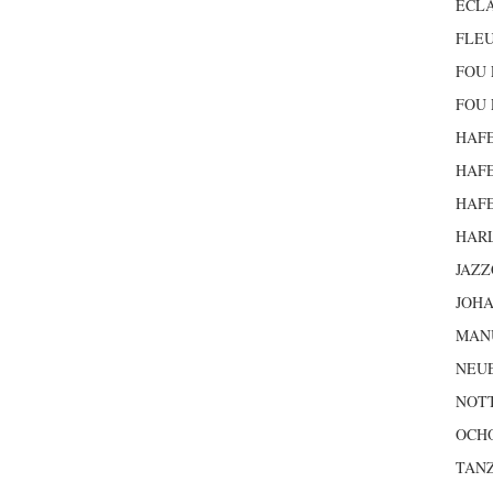
ECLA
FLEU
FOU 
FOU 
HAFE
HAFE
HAFE
HAR
JAZZ
JOH
MAN
NEU
NOTT
OCH
TANZ