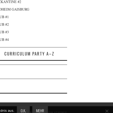
KANTINE #2
DHEIM GAISBURG
UB #1
UB #2
UB #3
UB #4
CURRICULUM PARTY A–Z
O.K.
MEHR
dnis aus.
FASHIONISTA
VON ATHEMES