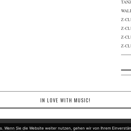
TANZ
WAL
Z-CL
Z-CL
Z-CL
Z-CL
IN LOVE WITH MUSIC!
s. Wenn Sie die Website weiter nutzen, gehen wir von Ihrem Einverstän
 VORBEHALTEN.