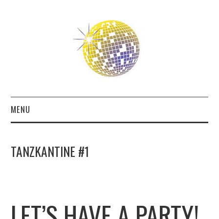
MENU
ABOUT
TANZKANTINE #1
THE FUTURE
THE PAST
LET’S HAVE A PARTY!
FRIENDS