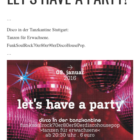
CONTACT
…
IMPRINT
Disco in der Tanzkantine Stuttgart:
Tanzen für Erwachsene.
DATENSCHUTZERKLÄRUNG
FunkSoulRock70er80er90erDiscoHousePop.
…