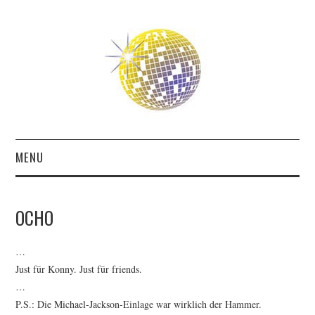
MENU
ABOUT
OCHO
THE FUTURE
…
THE PAST
Just für Konny. Just für friends.
…
FRIENDS
P.S.: Die Michael-Jackson-Einlage war wirklich der Hammer.