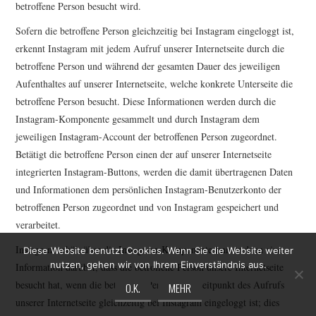
betroffene Person besucht wird.
Sofern die betroffene Person gleichzeitig bei Instagram eingeloggt ist,
erkennt Instagram mit jedem Aufruf unserer Internetseite durch die
betroffene Person und während der gesamten Dauer des jeweiligen
Aufenthaltes auf unserer Internetseite, welche konkrete Unterseite die
betroffene Person besucht. Diese Informationen werden durch die
Instagram-Komponente gesammelt und durch Instagram dem
jeweiligen Instagram-Account der betroffenen Person zugeordnet.
Betätigt die betroffene Person einen der auf unserer Internetseite
integrierten Instagram-Buttons, werden die damit übertragenen Daten
und Informationen dem persönlichen Instagram-Benutzerkonto der
betroffenen Person zugeordnet und von Instagram gespeichert und
verarbeitet.
Instagram erhält über die Instagram-Komponente immer dann eine
Diese Website benutzt Cookies. Wenn Sie die Website weiter
nutzen, gehen wir von Ihrem Einverständnis aus.
Information darüber, dass die betroffene Person unsere Internetseite
besucht hat, wenn die betroffene Person zum Zeitpunkt des Aufrufs
O.K.
MEHR
unserer Internetseite gleichzeitig bei Instagram eingeloggt ist; dies