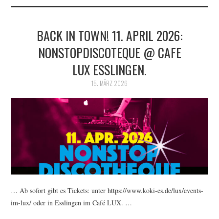
BACK IN TOWN! 11. APRIL 2026:
NONSTOPDISCOTEQUE @ CAFE
LUX ESSLINGEN.
15. MÄRZ 2026
… Ab sofort gibt es Tickets: unter https://www.koki-es.de/lux/events-
im-lux/ oder in Esslingen im Café LUX. …