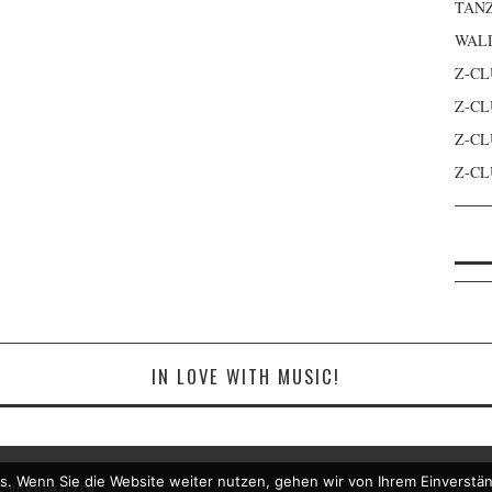
TANZ
WAL
Z-CL
Z-CL
Z-CL
Z-CL
IN LOVE WITH MUSIC!
s. Wenn Sie die Website weiter nutzen, gehen wir von Ihrem Einverstän
 VORBEHALTEN.