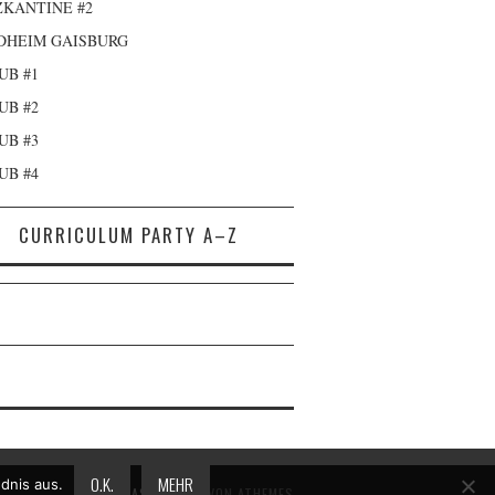
KANTINE #2
DHEIM GAISBURG
UB #1
UB #2
UB #3
UB #4
CURRICULUM PARTY A–Z
O.K.
MEHR
dnis aus.
FASHIONISTA
VON ATHEMES