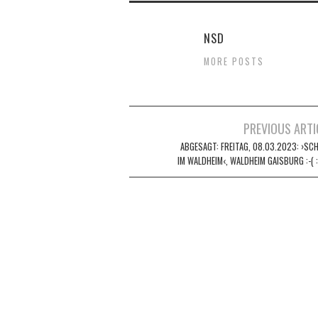
NSD
MORE POSTS
Artikel-
PREVIOUS ARTI
ABGESAGT: FREITAG, 08.03.2023: ›SC
Navigation
IM WALDHEIM‹, WALDHEIM GAISBURG :-( :-