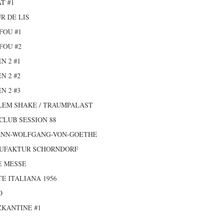
T #1
R DE LIS
FOU #1
FOU #2
N 2 #1
N 2 #2
N 2 #3
LEM SHAKE / TRAUMPALAST
CLUB SESSION 88
ANN-WOLFGANG-VON-GOETHE
UFAKTUR SCHORNDORF
E MESSE
E ITALIANA 1956
O
KANTINE #1