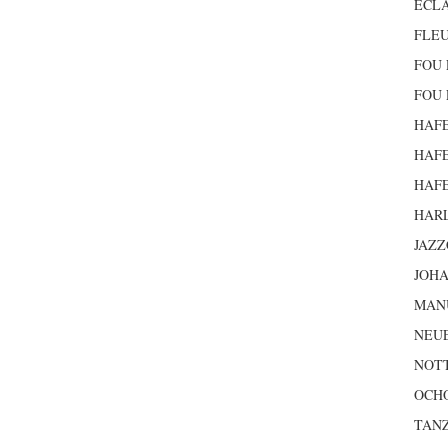
ECLA
FLEU
FOU 
FOU 
HAFE
HAFE
HAFE
HAR
JAZZ
JOH
MAN
NEU
NOTT
OCH
TANZ