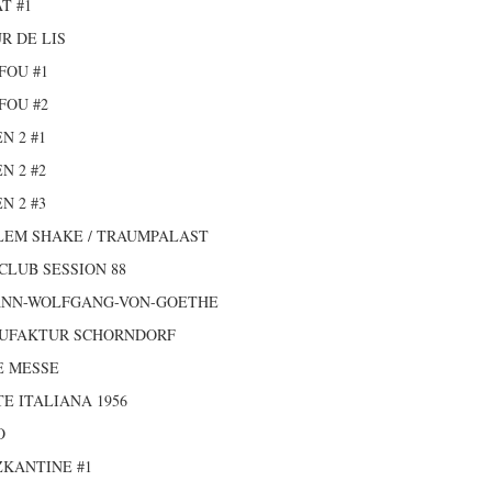
T #1
R DE LIS
FOU #1
FOU #2
N 2 #1
N 2 #2
N 2 #3
LEM SHAKE / TRAUMPALAST
CLUB SESSION 88
ANN-WOLFGANG-VON-GOETHE
UFAKTUR SCHORNDORF
E MESSE
E ITALIANA 1956
O
KANTINE #1