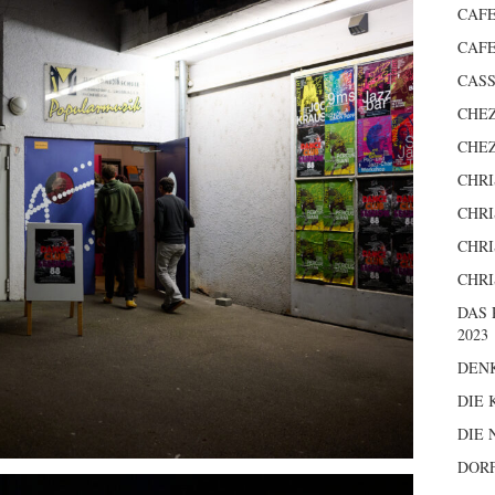
CAFE
CAFE
CASS
CHEZ
CHEZ
CHRI
CHRI
CHRI
CHRI
DAS
2023
DEN
DIE 
DIE
DOR