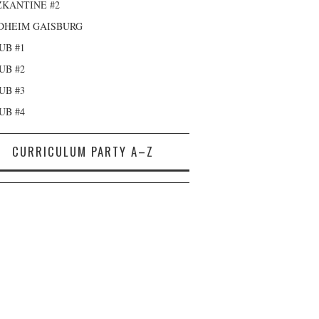
KANTINE #2
DHEIM GAISBURG
UB #1
UB #2
UB #3
UB #4
CURRICULUM PARTY A–Z