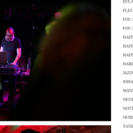
ECLA
FLEU
FOU 
FOU 
HAFE
HAFE
HAFE
HAR
JAZZ
JOH
MAN
NEU
NOTT
OCH
TANZ